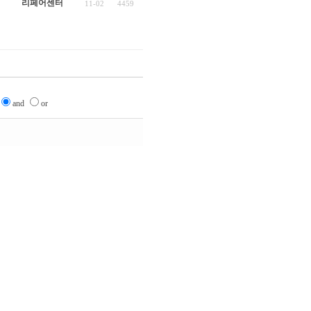
리페어센터
11-02
4459
and
or