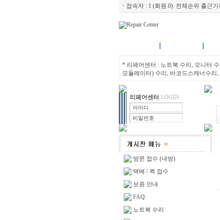
ㆍ
접속자 :
1 (회원 0)
전체순위
출근기
센터소개
노트북수리
모니
* 리페어센터 : 노트북 수리, 모니터 수리
모듈레이터) 수리, 바코드스캐너수리, 
리페어센터
LOGIN
방문 접수 (내방)
택배 / 퀵 접수
보증 안내
FAQ
노트북 수리