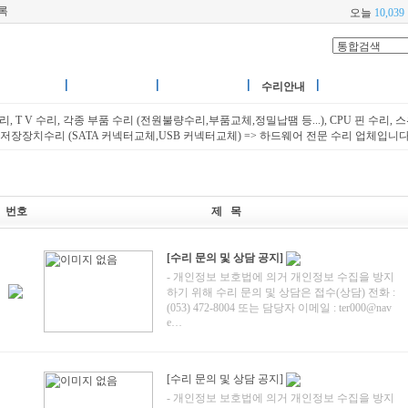
록
오늘
10,039
터/TV수리
각종부품수리
저장장치수리
수리안내
, T V 수리, 각종 부품 수리 (전원불량수리,부품교체,정밀납땜 등...), CPU 핀 수리, 스
저장장치수리 (SATA 커넥터교체,USB 커넥터교체) => 하드웨어 전문 수리 업체입니다
번호
제 목
[수리 문의 및 상담 공지]
- 개인정보 보호법에 의거 개인정보 수집을 방지
하기 위해 수리 문의 및 상담은 접수(상담) 전화 :
(053) 472-8004 또는 담당자 이메일 : ter000@nav
e…
[수리 문의 및 상담 공지]
- 개인정보 보호법에 의거 개인정보 수집을 방지