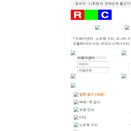
ㆍ
접속자 :
2 (회원 0)
전체순위
출근기
센터소개
노트북수리
* 리페어센터 : 노트북 수리, 모니터 수리
모듈레이터) 수리, 바코드스캐너수리, 
리페어센터
LOGIN
방문 접수 (내방)
택배 / 퀵 접수
보증 안내
FAQ
노트북 수리