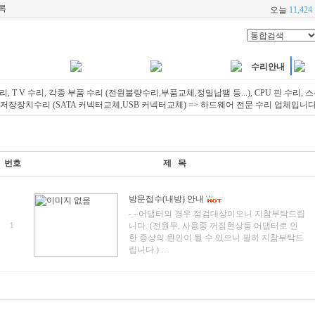
록
오늘
11,424
모니터/TV수리
각종부품수리
저장장치수리
수리안내
, T V 수리, 각종 부품 수리 (전원불량수리,부품교체,정밀납땜 등...), CPU 핀 수리, 스
저장장치수리 (SATA 커넥터교체,USB 커넥터교체) => 하드웨어 전문 수리 업체입니다
번호
제 목
방문접수(내방) 안내
- - 어댑터의 경우 점검대상이오니 지참부탁드립
1
니다. (전원무, 사용중 꺼짐현상등 어댑터로 인
한 증상의 원인이 될 수 있으니 필히 지참부탁드
립니다.) …