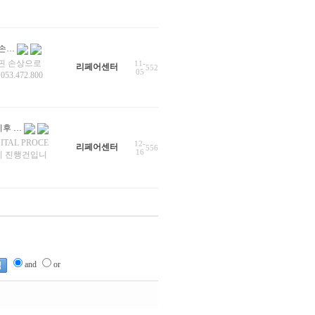
 손…
넥터 핀 손상으로
11-
리페어센터
552
05
.472.800
리후 …
ITAL PROCE
12-
리페어센터
556
16
수리 진행건입니
and
or