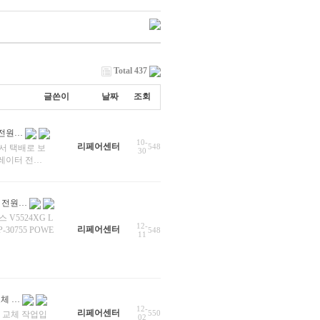
Total 437
글쓴이
날짜
조회
 전원…
10-
리페어센터
548
서 택배로 보
30
듈레이터 전…
브 전원…
V5524XG L
12-
리페어센터
-30755 POWE
548
11
교체 …
12-
리페어센터
550
터리 교체 작업입
02