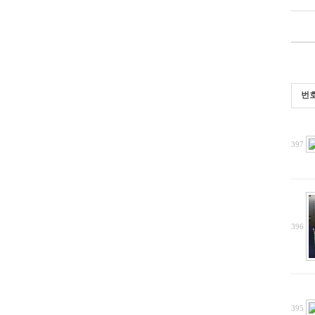
번
397
396
395