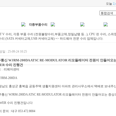
오늘
2,
니터/TV수리
저장장치수리
수리안내
각종부품수리
T V 수리, 각종 부품 수리 (전원불량수리,부품교체,정밀납땜 등...), CPU 핀 수리, 스위
 (SATA 커넥터교체,USB 커넥터교체) => 하드웨어 전문 수리 업체입니다.
일 : 25-09-24 10:25
통신 WJRM-200DA ATSC RE-MODULATOR 리모듈레이터 전원이 안들어오
ER 수리 진행건
 :
리페어센터
충청남도 홍성군 홍북읍 공동주택 생활지원센터 아파트 관리사무소에서 택배로 보내주
통신 WJRM-200DA ATSC RE-MODULATOR 리모듈레이터 전원이 안들어오는 증상
WER 수리 진행건입니다
리 문의 : 대구 053.472.8004