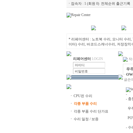
ㆍ
접속자 :
1 (회원 0)
전체순위
출근기록
센터소개
노트북수리
모
* 리페어센터 : 노트북 수리, 모니터 수리, 
이터) 수리, 바코드스캐너수리, 저장장치수리
리페어센터
LOGIN
작성
우주
OW
글쓴이
-
CPU핀 수리
- 
각종 부품 수리
우주
각종 부품 수리 단가표
PO
수리 일정 / 보증
- 수