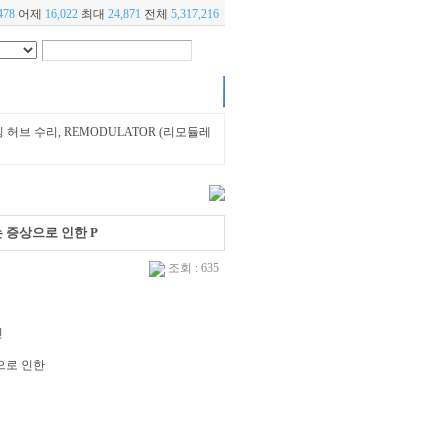
478
어제
16,022
최대
24,871
전체
5,317,216
칭 허브 수리, REMODULATOR (리모듈레
는 증상으로 인한 P
조회 : 635
신
으로 인한